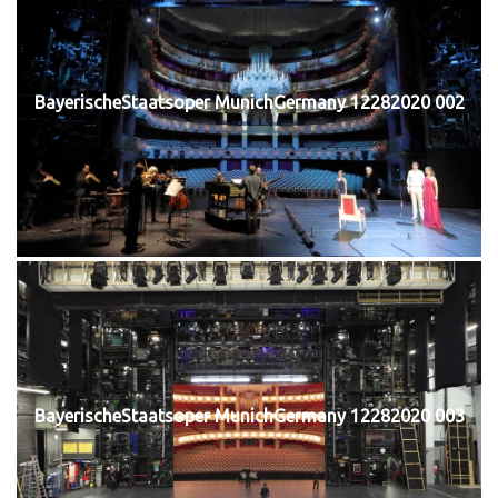
BayerischeStaatsoper MunichGermany 12282020 002
BayerischeStaatsoper MunichGermany 12282020 003