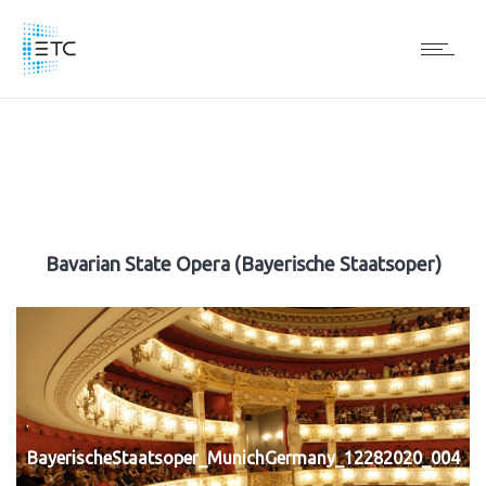
Bavarian State Opera (Bayerische Staatsoper)
BayerischeStaatsoper_MunichGermany_12282020_004