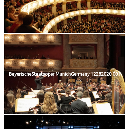
BayerischeStaatsoper MunichGermany 12282020 001