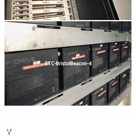
ETC-BristolBeacon-4